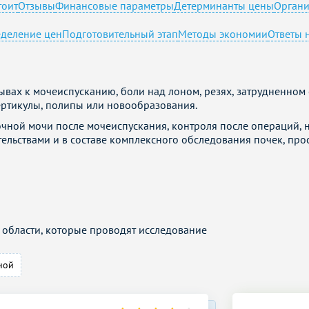
тоит
Отзывы
Финансовые параметры
Детерминанты цены
Орган
еделение цен
Подготовительный этап
Методы экономии
Ответы 
ывах к мочеиспусканию, боли над лоном, резях, затрудненно
вертикулы, полипы или новообразования.
очной мочи после мочеиспускания, контроля после операций,
льствами и в составе комплексного обследования почек, прос
области, которые проводят исследование
ной