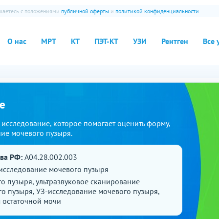
ашаетесь с положениями
публичной оферты
и
политикой конфиденциальности
О нас
МРТ
КТ
ПЭТ-КТ
УЗИ
Рентген
Все 
е
 исследование, которое помогает оценить форму,
ие мочевого пузыря.
ава РФ:
A04.28.002.003
 исследование мочевого пузыря
о пузыря, ультразвуковое сканирование
о пузыря, УЗ-исследование мочевого пузыря,
 остаточной мочи