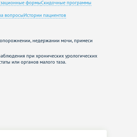
изационные формы
Скидочные программы
на вопросы
Истории пациентов
м опорожнении, недержании мочи, примеси
 наблюдения при хронических урологических
таты или органов малого таза.