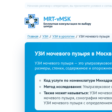
Начиная разговор с оператором, вы принимаете условия и согл
MRT-vMSK
Бесплатная консультация по выбору
центра
Главная
УЗИ
УЗИ в урологии
УЗИ мочевого пузыря
УЗИ мочевого пузыря в Москв
УЗИ мочевого пузыря — это ультразвуковое
размеры, стенки, содержимое и опорожнен
Код услуги по номенклатуре Минздр
Метод исследования:
Ультразвуковое
Также может называться:
УЗИ мочевог
мочевого пузыря, сонография мочевог
УЗИ мочевого пузыря с определением