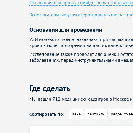
Основания для проведения
Где сделать
Сколько с
Вспомогательные услуги
Территориальное распр
Основания для проведения
УЗИ мочевого пузыря назначают при частых поз
крови в моче, подозрении на цистит, камни, ди
Исследование также проводят для оценки остат
заболеваниях, перед инструментальными вмешате
Где сделать
Мы нашли 712 медицинских центров в Москве и 
Сортировать по:
цене
рейтингу
рядом со м