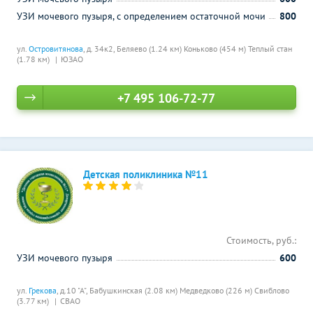
УЗИ мочевого пузыря, с определением остаточной мочи
800
ул.
Островитянова
, д. 34к2,
Беляево (1.24 км)
Коньково (454 м)
Теплый стан
(1.78 км)
ЮЗАО
+7 495 106-72-77
Детская поликлиника №11
Стоимость, руб.:
УЗИ мочевого пузыря
600
ул.
Грекова
, д.10 "А",
Бабушкинская (2.08 км)
Медведково (226 м)
Свиблово
(3.77 км)
СВАО