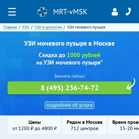
☰
MRT-vMSK
Главная
УЗИ
УЗИ в урологии
УЗИ мочевого пузыря
УЗИ мочевого пузыря в Москве
Скидка до
1000 рублей
на УЗИ мочевого пузыря*
Звоните сейчас!
8 (495) 236-74-72
подробнее об услуге
Цены
Рядом в Москве
Время пров
от
1200
₽ до
4800
₽
712 центров
15-20 м