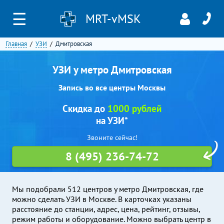
☰
MRT-vMSK
Главная
УЗИ
Дмитровская
УЗИ у метро Дмитровская
Запись во все центры Москвы
Скидка до
1000 рублей
на УЗИ*
Звоните сейчас!
8 (495) 236-74-72
Мы подобрали 512 центров у метро Дмитровская, где
можно сделать УЗИ в Москве. В карточках указаны
расстояние до станции, адрес, цена, рейтинг, отзывы,
режим работы и оборудование. Можно выбрать центр в