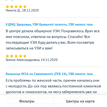
Никита Д., 28.12.2020
КДМЦ Здоровье
,
УЗИ брюшной полости
,
УЗИ малого таза
В центре делала обширное УЗИ. Понравилось. Врач все
мне пояснила, ответила на вопросы. Спасибо! Все
последующие УЗИ буду делать у вас. Всем посоветую
записываться на УЗИ к вам!
Галина Александровна, 14.11.2020
Больница №24 на Савеловской (ГКБ 24)
,
УЗИ малого таза
Есть проблемы по женской части, причем начались они
с молодости. До сих пор являюсь постоянной клиенткой
урологов и гинекологов, не могу забеременеть уже на
протяжении двух лет. В клинике нашла своего врача,
Фильтры
Центры на карте
которая лучше всех прониклась моей ситуацией и