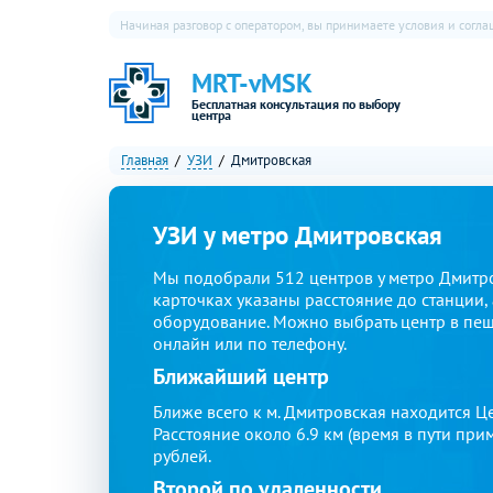
Начиная разговор с оператором, вы принимаете условия и согл
MRT-vMSK
Бесплатная консультация по выбору
центра
Главная
УЗИ
Дмитровская
УЗИ у метро Дмитровская
Мы подобрали 512 центров у метро Дмитров
карточках указаны расстояние до станции, 
оборудование. Можно выбрать центр в пеше
онлайн или по телефону.
Ближайший центр
Ближе всего к м. Дмитровская находится 
Расстояние около 6.9 км (время в пути при
рублей.
Второй по удаленности