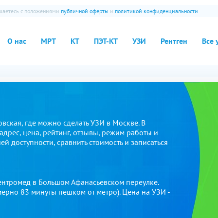
ашаетесь с положениями
публичной оферты
и
политикой конфиденциальности
О нас
МРТ
КТ
ПЭТ-КТ
УЗИ
Рентген
Все 
ская, где можно сделать УЗИ в Москве. В
адрес, цена, рейтинг, отзывы, режим работы и
й доступности, сравнить стоимость и записаться
Центромед в Большом Афанасьевском переулке.
мерно 83 минуты пешком от метро). Цена на УЗИ -