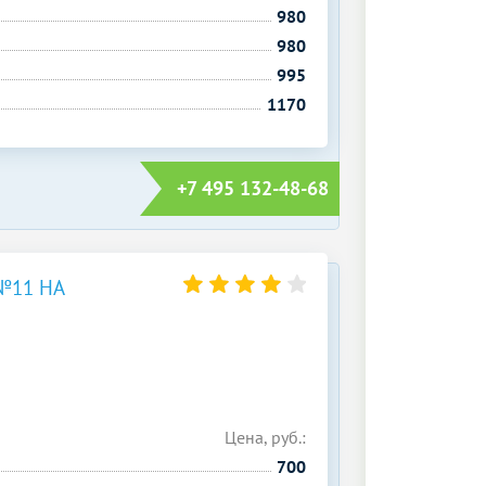
980
980
995
1170
+7 495 132-48-68
№11 НА
Цена, руб.:
700