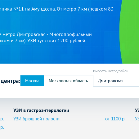
иника №11 на Амундсена. От метро 7 км (пешком 83
не метро Дмитровская - Многопрофильный
м и 7 км). УЗИ тут стоит 1200 рублей.
 центра:
Дмитровская
УЗИ в гастроэнтерологии
У
УЗИ брюшной полости
У
р.
от 1100 р.
р.