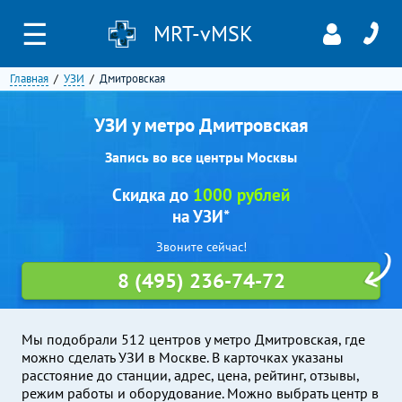
☰
MRT-vMSK
Главная
УЗИ
Дмитровская
УЗИ у метро Дмитровская
Запись во все центры Москвы
Скидка до
1000 рублей
на УЗИ*
Звоните сейчас!
8 (495) 236-74-72
Мы подобрали 512 центров у метро Дмитровская, где
можно сделать УЗИ в Москве. В карточках указаны
расстояние до станции, адрес, цена, рейтинг, отзывы,
режим работы и оборудование. Можно выбрать центр в