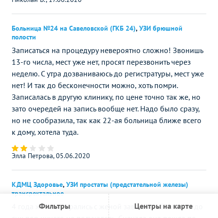
Больница №24 на Савеловской (ГКБ 24)
,
УЗИ брюшной
полости
Записаться на процедуру невероятно сложно! Звонишь
13-го числа, мест уже нет, просят перезвонить через
неделю. С утра дозваниваюсь до регистратуры, мест уже
нет! И так до бесконечности можно, хоть помри.
Записалась в другую клинику, по цене точно так же, но
зато очередей на запись вообще нет. Надо было сразу,
но не сообразила, так как 22-ая больница ближе всего
к дому, хотела туда.
Элла Петрова, 05.06.2020
КДМЦ Здоровье
,
УЗИ простаты (предстательной железы)
трансректальное
Фильтры
Центры на карте
4 года женат, старались с женой завести ребенка, но до