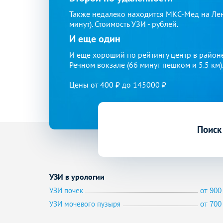
Также недалеко находится МКС-Мед на Лен
минут). Стоимость УЗИ - рублей.
И еще один
И еще хороший по рейтингу центр в район
Речном вокзале (66 минут пешком и 5.5 км).
Цены от 400 ₽ до 145000 ₽
Поиск
УЗИ в урологии
УЗИ почек
от 900 
УЗИ мочевого пузыря
от 700 