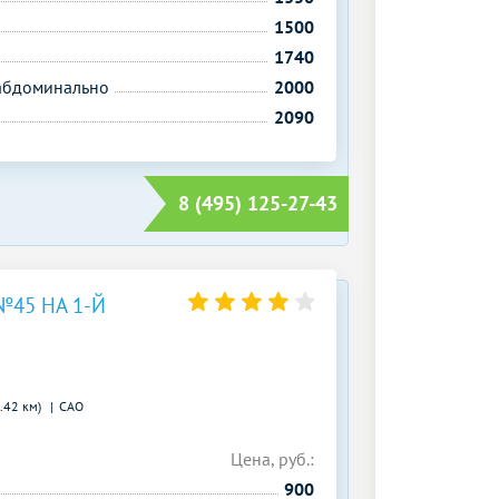
1500
1740
сабдоминально
2000
2090
8 (495) 125-27-43
45 НА 1-Й
.42 км)
САО
Цена, руб.:
900