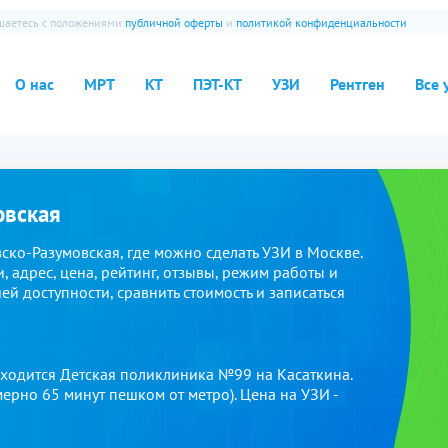
ашаетесь с положениями
публичной оферты
и
политикой конфиденциальности
О нас
МРТ
КТ
ПЭТ-КТ
УЗИ
Рентген
Все 
овская
ко-Разумовская, где можно сделать УЗИ в Москве.
, адрес, цена, рейтинг, отзывы, режим работы и
й доступности, сравнить стоимость и записаться
аходится Детская поликлиника №99 на Касаткина.
мерно 65 минут пешком от метро). Цена на УЗИ -