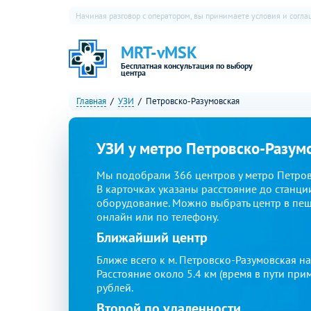
Начиная разговор с оператором, вы принимаете условия и согл
MRT-vMSK
Бесплатная консультация по выбору
центра
Главная
УЗИ
Петровско-Разумовская
УЗИ у метро Петровско-Разум
Мы подобрали 366 центров у метро Петровс
В карточках указаны расстояние до станции
оборудование. Можно выбрать центр в пеше
онлайн или по телефону.
Ближайший центр
Ближе всего к м. Петровско-Разумовская н
Расстояние около 5.4 км (время в пути при
рублей.
Второй по удаленности