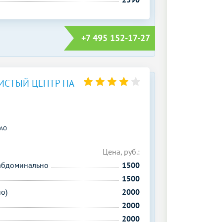
+7 495 152-17-27
СТЫЙ ЦЕНТР НА
АО
Цена, руб.:
сабдоминально
1500
1500
о)
2000
2000
2000