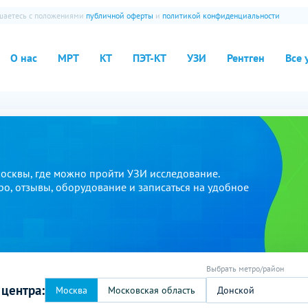
ашаетесь с положениями
публичной оферты
и
политикой конфиденциальности
О нас
МРТ
КТ
ПЭТ-КТ
УЗИ
Рентген
Все 
осквы, где можно пройти УЗИ исследование.
ро, отзывы, оборудование и записаться на удобное
 центра:
Донской