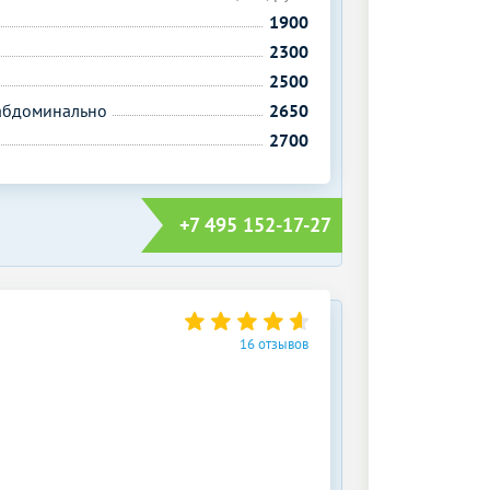
1900
2300
2500
сабдоминально
2650
2700
+7 495 152-17-27
16 отзывов