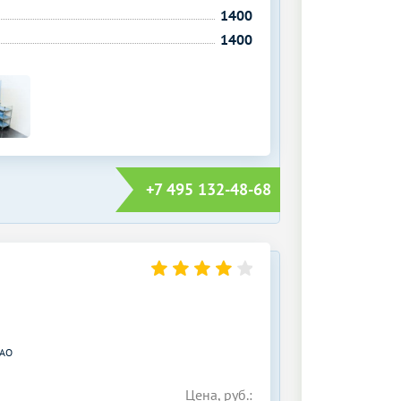
1400
1400
+7 495 132-48-68
АО
Цена, руб.: