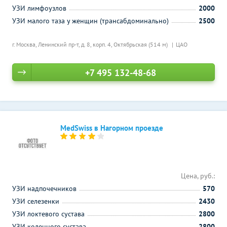
УЗИ лимфоузлов
2000
УЗИ малого таза у женщин (трансабдоминально)
2500
г. Москва, Ленинский пр-т, д. 8, корп. 4,
Октябрьская (514 м)
ЦАО
+7 495 132-48-68
MedSwiss в Нагорном проезде
Цена, руб.:
УЗИ надпочечников
570
УЗИ селезенки
2430
УЗИ локтевого сустава
2800
УЗИ коленного сустава
2800