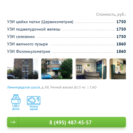
Стоимость, руб.:
УЗИ шейки матки (Цервикометрия)
1750
УЗИ поджелудочной железы
1750
УЗИ селезенки
1750
УЗИ желчного пузыря
1860
УЗИ Фолликулометрия
1860
Ленинградское шоссе
, д. 88,
Речной вокзал (615 м)
САО
8 (495) 487-45-57