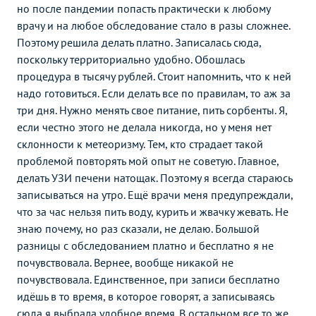
но после пандемии попасть практически к любому
врачу и на любое обследование стало в разы сложнее.
Поэтому решила делать платно. Записалась сюда,
поскольку территориально удобно. Обошлась
процедура в тысячу рублей. Стоит напомнить, что к ней
надо готовиться. Если делать все по правилам, то аж за
три дня. Нужно менять свое питание, пить сорбенты. Я,
если честно этого не делала никогда, но у меня нет
склонности к метеоризму. Тем, кто страдает такой
проблемой повторять мой опыт не советую. Главное,
делать УЗИ печени натощак. Поэтому я всегда стараюсь
записываться на утро. Ещё врачи меня предупреждали,
что за час нельзя пить воду, курить и жвачку жевать. Не
знаю почему, но раз сказали, не делаю. Большой
разницы с обследованием платно и бесплатно я не
почувствовала. Вернее, вообще никакой не
почувствовала. Единственное, при записи бесплатно
идёшь в то время, в которое говорят, а записываясь
сюда я выбрала удобное время. В остальном все то же