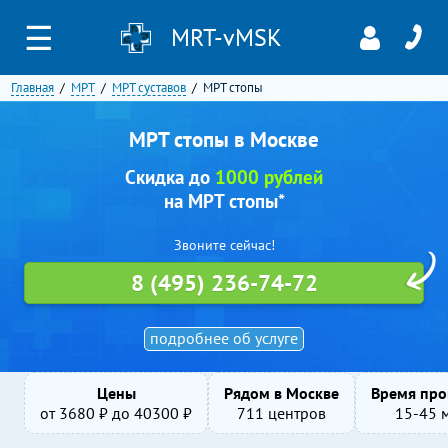
☰
MRT-vMSK
Главная
МРТ
МРТ суставов
МРТ стопы
МРТ стопы в Москве
Скидка до
1000 рублей
на МРТ стопы*
Звоните сейчас!
8 (495) 236-74-72
подробнее об услуге
Цены
Рядом в Москве
Время про
от
3680
₽ до
40300
₽
711 центров
15-45 