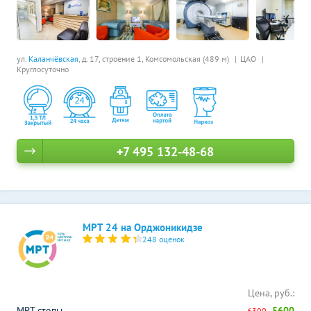
ул.
Каланчёвская
, д. 17, строение 1,
Комсомольская (489 м)
ЦАО
Круглосуточно
+7 495 132-48-68
МРТ 24 на Орджоникидзе
248 оценок
Цена, руб.:
МРТ стопы
5600
6300