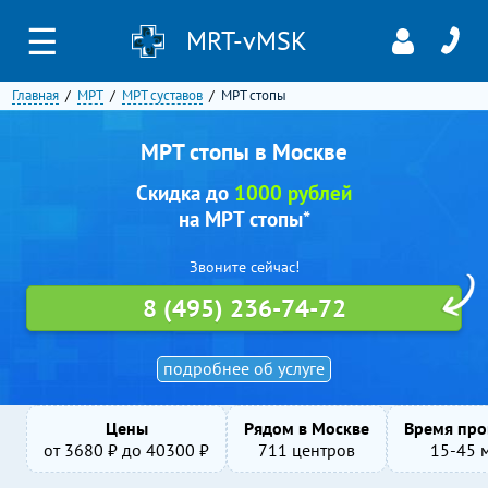
☰
MRT-vMSK
Главная
МРТ
МРТ суставов
МРТ стопы
МРТ стопы в Москве
Скидка до
1000 рублей
на МРТ стопы*
Звоните сейчас!
8 (495) 236-74-72
подробнее об услуге
Цены
Рядом в Москве
Время про
от
3680
₽ до
40300
₽
711 центров
15-45 