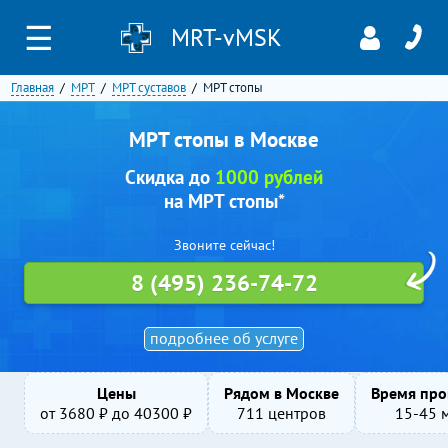
☰
MRT-vMSK
Главная
МРТ
МРТ суставов
МРТ стопы
МРТ стопы в Москве
Скидка до
1000 рублей
на МРТ стопы*
Звоните сейчас!
8 (495) 236-74-72
подробнее об услуге
Цены
Рядом в Москве
Время про
от
3680
₽ до
40300
₽
711 центров
15-45 