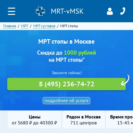
☰
MRT-vMSK
Главная
МРТ
МРТ суставов
МРТ стопы
МРТ стопы в Москве
Скидка до
1000 рублей
на МРТ стопы*
Звоните сейчас!
8 (495) 236-74-72
подробнее об услуге
Цены
Рядом в Москве
Время про
от
3680
₽ до
40300
₽
711 центров
15-45 