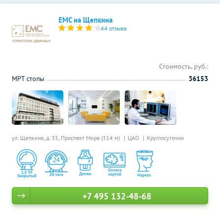
ЕМС на Щепкина
44 отзыва
Стоимость, руб.:
МРТ стопы
36153
ул. Щепкина, д. 35,
Проспект Мира (314 м)
ЦАО
Круглосуточно
+7 495 132-48-68