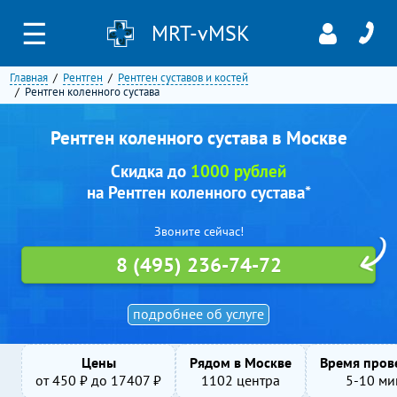
☰
MRT-vMSK
Главная
Рентген
Рентген суставов и костей
Рентген коленного сустава
Рентген коленного сустава в Москве
Скидка до
1000 рублей
на Рентген коленного сустава*
Звоните сейчас!
8 (495) 236-74-72
подробнее об услуге
Цены
Рядом в Москве
Время пров
от
450
₽ до
17407
₽
1102 центра
5-10 ми