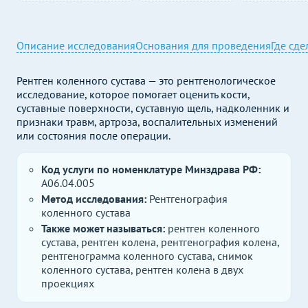
Описание исследования
Основания для проведения
Где сде
Рентген коленного сустава — это рентгенологическое
исследование, которое помогает оценить кости,
суставные поверхности, суставную щель, надколенник и
признаки травм, артроза, воспалительных изменений
или состояния после операции.
Код услуги по номенклатуре Минздрава РФ:
A06.04.005
Метод исследования:
Рентгенография
коленного сустава
Также может называться:
рентген коленного
сустава, рентген колена, рентгенография колена,
рентгенограмма коленного сустава, снимок
коленного сустава, рентген колена в двух
проекциях