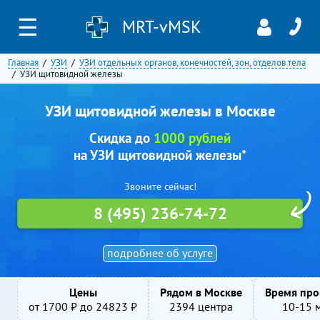
☰
MRT-vMSK
Главная
УЗИ
УЗИ отдельных органов, конечностей, зон, отделов тела
УЗИ щитовидной железы
УЗИ щитовидной железы в Москве
Скидка до
1000 рублей
на УЗИ щитовидной железы*
Звоните сейчас!
8 (495) 236-74-72
подробнее об услуге
Цены
Рядом в Москве
Время про
от
1700
₽ до
24823
₽
2394 центра
10-15 