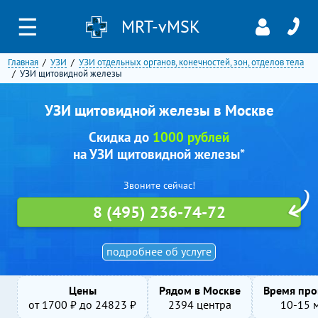
☰
MRT-vMSK
Главная
УЗИ
УЗИ отдельных органов, конечностей, зон, отделов тела
УЗИ щитовидной железы
УЗИ щитовидной железы в Москве
Скидка до
1000 рублей
на УЗИ щитовидной железы*
Звоните сейчас!
8 (495) 236-74-72
подробнее об услуге
Цены
Рядом в Москве
Время про
от
1700
₽ до
24823
₽
2394 центра
10-15 