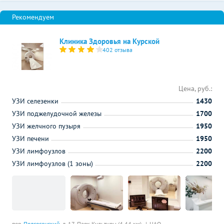
Клиника Здоровья на Курской
402 отзыва
Цена, руб.:
УЗИ селезенки
1430
УЗИ поджелудочной железы
1700
УЗИ желчного пузыря
1950
УЗИ печени
1950
УЗИ лимфоузлов
2200
УЗИ лимфоузлов (1 зоны)
2200
пер.
Подсосенский
, д. 17,
Парк Культуры (4.44 км)
ЦАО