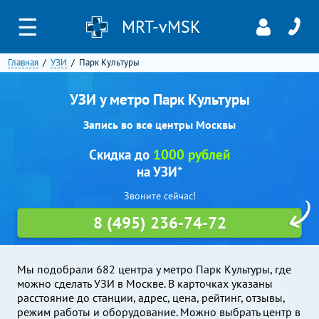
☰
MRT-vMSK
Главная
УЗИ
Парк Культуры
УЗИ у метро Парк Культуры
Запись во все центры Москвы
Скидка до
1000 рублей
на УЗИ*
Звоните сейчас!
8 (495) 236-74-72
Мы подобрали 682 центра у метро Парк Культуры, где
можно сделать УЗИ в Москве. В карточках указаны
расстояние до станции, адрес, цена, рейтинг, отзывы,
режим работы и оборудование. Можно выбрать центр в