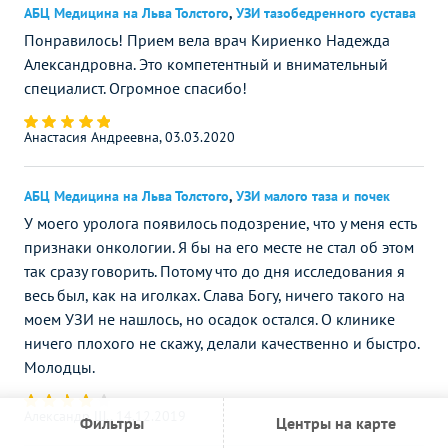
АБЦ Медицина на Льва Толстого
,
УЗИ тазобедренного сустава
Понравилось! Прием вела врач Кириенко Надежда
Александровна. Это компетентный и внимательный
специалист. Огромное спасибо!
Анастасия Андреевна, 03.03.2020
АБЦ Медицина на Льва Толстого
,
УЗИ малого таза и почек
У моего уролога появилось подозрение, что у меня есть
признаки онкологии. Я бы на его месте не стал об этом
так сразу говорить. Потому что до дня исследования я
весь был, как на иголках. Слава Богу, ничего такого на
моем УЗИ не нашлось, но осадок остался. О клинике
ничего плохого не скажу, делали качественно и быстро.
Молодцы.
Александр Ш., 14.12.2019
Фильтры
Центры на карте