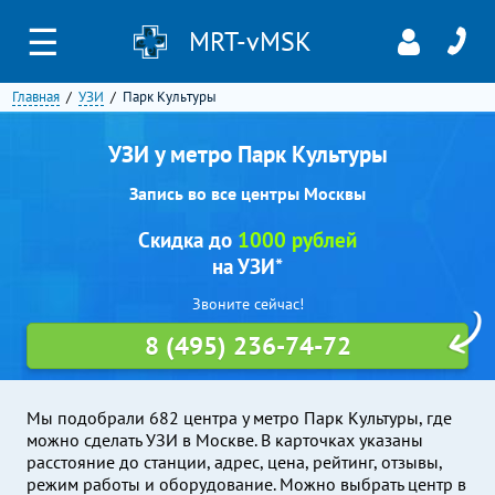
☰
MRT-vMSK
Главная
УЗИ
Парк Культуры
УЗИ у метро Парк Культуры
Запись во все центры Москвы
Скидка до
1000 рублей
на УЗИ*
Звоните сейчас!
8 (495) 236-74-72
Мы подобрали 682 центра у метро Парк Культуры, где
можно сделать УЗИ в Москве. В карточках указаны
расстояние до станции, адрес, цена, рейтинг, отзывы,
режим работы и оборудование. Можно выбрать центр в