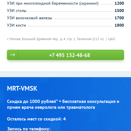
УЗИ при многоплодной беременности (скрининг)
1200
УЗИ стопы
1500
УЗИ вилочковой железы
1700
УЗИ кисти
1800
г. Москва, Большой Дровяной пер., д. 4, стр. 1,
Таганская (212 м)
ЦАО
+7 495 132-48-68
MRT-VMSK
Скидка до 1000 рублей* + бесплатная консультация и
прием врача невролога или травматолога
Осталось мест со скидкой: 4