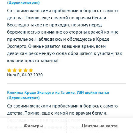
(Цервикометрия)
Со своими женскими проблемами я борюсь с самого
детства. Помню, еще с мамой по врачам бегали.
Бесследно такое не проходит, поэтому перед
беременностью внимание со стороны врачей ко мне
пристальное. Наблюдаюсь и обследуюсь в Креде
Эксперто. Очень нравятся здешние врачи, всем
девочкам рекомендую сюда обращаться к узистам, так
как они просто таланты!
Инга Р., 04.02.2020
Клиника Креде Эксперто на Таганке
,
УЗИ шейки матки
(Цервикометрия)
Со своими женскими проблемами я борюсь с самого
детства. Помню, еще с мамой по врачам бегали.
Бесследно такое не проходит, поэтому перед
Фильтры
Центры на карте
беременностью внимание со стороны врачей ко мне