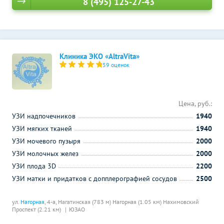
8 (495) 125-27-43
Клиника ЭКО «AltraVita»
59 оценок
Цена, руб.:
УЗИ надпочечников
1940
УЗИ мягких тканей
1940
УЗИ мочевого пузыря
2000
УЗИ молочных желез
2000
УЗИ плода 3D
2200
УЗИ матки и придатков с допплерографией сосудов
2500
ул.
Нагорная
, 4-а,
Нагатинская (783 м)
Нагорная (1.05 км)
Нахимовский
Проспект (2.21 км)
ЮЗАО