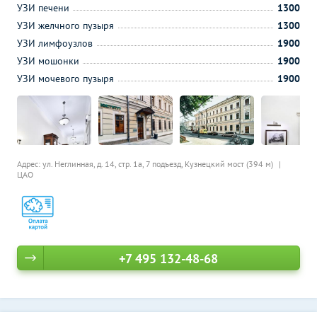
УЗИ печени
1300
УЗИ желчного пузыря
1300
УЗИ лимфоузлов
1900
УЗИ мошонки
1900
УЗИ мочевого пузыря
1900
Адрес: ул. Неглинная, д. 14, стр. 1а, 7 подъезд,
Кузнецкий мост (394 м)
ЦАО
+7 495 132-48-68