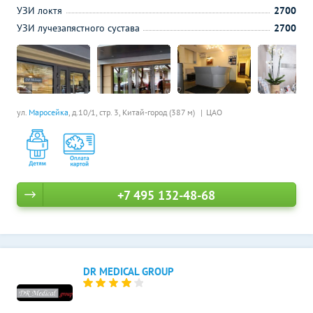
УЗИ локтя
2700
УЗИ лучезапястного сустава
2700
ул.
Маросейка
, д.10/1, стр. 3,
Китай-город (387 м)
ЦАО
+7 495 132-48-68
DR MEDICAL GROUP