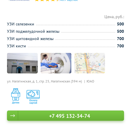
Цена, руб.:
УЗИ селезенки
500
УЗИ поджелудочной железы
500
УЗИ щитовидной железы
700
УЗИ кисти
700
ул. Нагатинская, д. 1, стр. 25,
Нагатинская (394 м)
ЮАО
+7 495 132-34-74