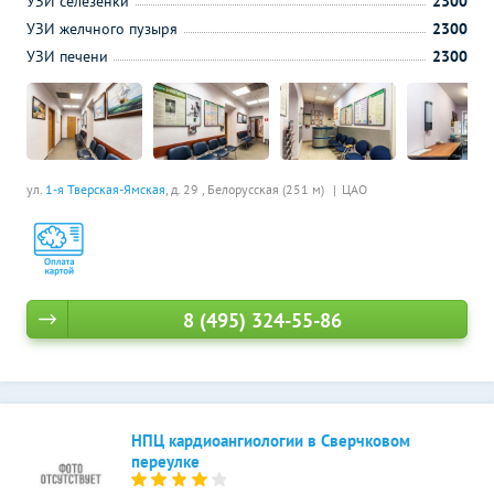
УЗИ селезенки
2300
УЗИ желчного пузыря
2300
УЗИ печени
2300
ул.
1-я Тверская-Ямская
, д. 29 ,
Белорусская (251 м)
ЦАО
8 (495) 324-55-86
НПЦ кардиоангиологии в Сверчковом
переулке