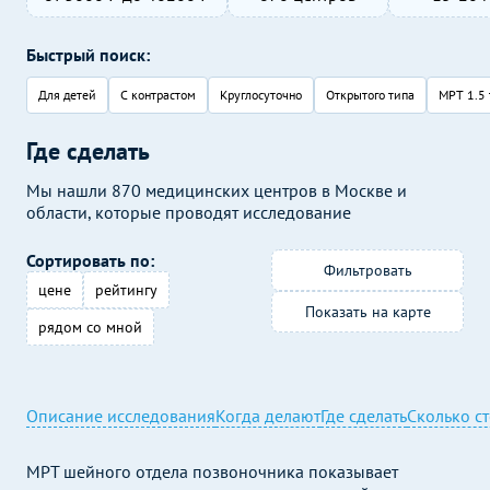
Быстрый поиск:
Для детей
С контрастом
Круглосуточно
Открытого типа
МРТ 1.5 
Где сделать
Мы нашли 870 медицинских центров в Москве и
области, которые проводят исследование
Сортировать по:
Фильтровать
цене
рейтингу
Показать на карте
рядом со мной
Описание исследования
Когда делают
Где сделать
Сколько с
МРТ шейного отдела позвоночника показывает