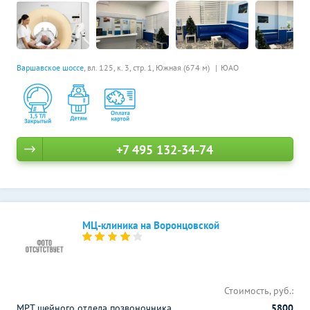
Варшавское шоссе
, вл. 125, к. 3, стр. 1,
Южная (674 м)
ЮАО
+7 495 132-34-74
МЦ-клиника на Воронцовской
Стоимость, руб.:
МРТ шейного отдела позвоночника
5800