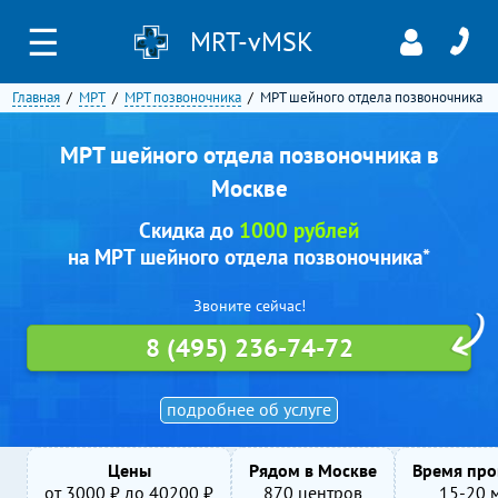
☰
MRT-vMSK
Главная
МРТ
МРТ позвоночника
МРТ шейного отдела позвоночника
МРТ шейного отдела позвоночника в
Москве
Скидка до
1000 рублей
на МРТ шейного отдела позвоночника*
Звоните сейчас!
8 (495) 236-74-72
подробнее об услуге
Цены
Рядом в Москве
Время про
от
3000
₽ до
40200
₽
870 центров
15-20 