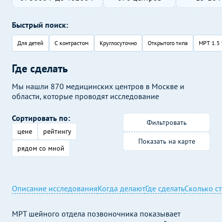
Быстрый поиск:
Для детей
С контрастом
Круглосуточно
Открытого типа
МРТ 1.5 
Где сделать
Мы нашли 870 медицинских центров в Москве и
области, которые проводят исследование
Сортировать по:
Фильтровать
цене
рейтингу
Показать на карте
рядом со мной
Описание исследования
Когда делают
Где сделать
Сколько с
МРТ шейного отдела позвоночника показывает