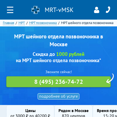
☰
MRT-vMSK
Главная
МРТ
МРТ позвоночника
МРТ шейного отдела позвоночника
МРТ шейного отдела позвоночника в
Москве
Скидка до
1000 рублей
на МРТ шейного отдела позвоночника*
Звоните сейчас!
8 (495) 236-74-72
подробнее об услуге
Цены
Рядом в Москве
Время про
от
3000
₽ до
40200
₽
870 центров
15-20 