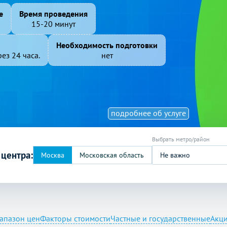
е
Время проведения
15-20 минут
Необходимость подготовки
ез 24 часа.
нет
подробнее об услуге
 центра:
Не важно
апазон цен
Факторы стоимости
Частные и государственные
Акци