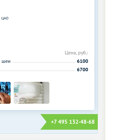
ЦАО
Цена, руб.:
й шеи
6100
6700
+7 495 132-48-68