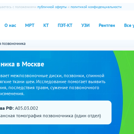
ашаетесь с положениями
публичной оферты
и
политикой конфиденциальности
О нас
МРТ
КТ
ПЭТ-КТ
УЗИ
Рентген
Все 
а позвоночника
ника в Москве
вает межпозвоночные диски, позвонки, спинной
ягкие ткани шеи. Исследование помогает выявить
ия, последствия травм, сужение позвоночного
 изменения.
ава РФ:
A05.03.002
ансная томография позвоночника (один отдел)