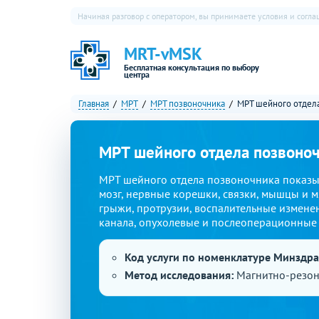
Начиная разговор с оператором, вы принимаете условия и согл
MRT-vMSK
Бесплатная консультация по выбору
центра
Главная
МРТ
МРТ позвоночника
МРТ шейного отдел
МРТ шейного отдела позвоноч
МРТ шейного отдела позвоночника показы
мозг, нервные корешки, связки, мышцы и м
грыжи, протрузии, воспалительные изменен
канала, опухолевые и послеоперационные
Код услуги по номенклатуре Минздр
Метод исследования:
Магнитно-резон