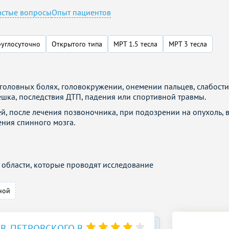
астые вопросы
Опыт пациентов
углосуточно
Открытого типа
МРТ 1.5 тесла
МРТ 3 тесла
головных болях, головокружении, онемении пальцев, слабост
шка, последствия ДТП, падения или спортивной травмы.
й, после лечения позвоночника, при подозрении на опухоль,
ения спинного мозга.
области, которые проводят исследование
ной
.В. ПЕТРОВСКОГО В