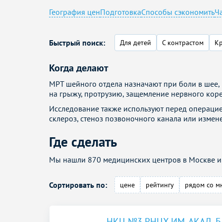
География цен
Подготовка
Способы сэкономить
Ч
Быстрый поиск:
Для детей
С контрастом
Кр
Когда делают
МРТ шейного отдела назначают при боли в шее, 
на грыжу, протрузию, защемление нервного коре
Исследование также используют перед операцие
склероз, стеноз позвоночного канала или измен
Где сделать
Мы нашли 870 медицинских центров в Москве и 
Сортировать по:
цене
рейтингу
рядом со м
НКЦ №3 РНЦХ ИМ. АКАД. Б