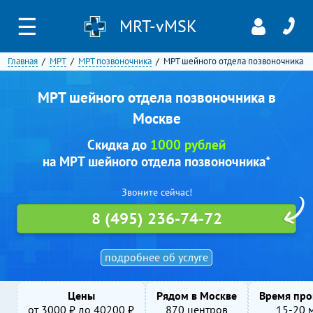
☰
MRT-vMSK
Главная
МРТ
МРТ позвоночника
МРТ шейного отдела позвоночника
МРТ шейного отдела позвоночника в
Москве
Скидка до
1000 рублей
на МРТ шейного отдела позвоночника*
Звоните сейчас!
8 (495) 236-74-72
подробнее об услуге
Цены
Рядом в Москве
Время про
от
3000
₽ до
40200
₽
870 центров
15-20 