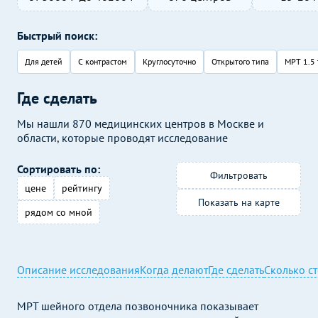
Быстрый поиск:
Для детей
С контрастом
Круглосуточно
Открытого типа
МРТ 1.5 
Где сделать
Мы нашли 870 медицинских центров в Москве и
области, которые проводят исследование
Сортировать по:
Фильтровать
цене
рейтингу
Показать на карте
рядом со мной
Описание исследования
Когда делают
Где сделать
Сколько с
МРТ шейного отдела позвоночника показывает