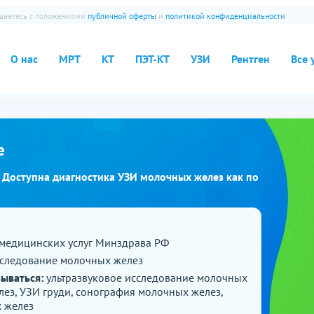
ашаетесь с положениями
публичной оферты
и
политикой конфиденциальности
О нас
МРТ
КТ
ПЭТ-КТ
УЗИ
Рентген
Все 
е
. Доступна диагностика УЗИ молочных желез как по
медицинских услуг Минздрава РФ
сследование молочных желез
зываться:
ультразвуковое исследование молочных
ез, УЗИ груди, сонография молочных желез,
х желез