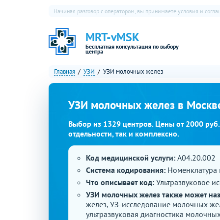
Начиная разговор с оператором, вы принимаете условия и согл
MRT-vMSK
Бесплатная консультация по выбору
центра
Главная
УЗИ
УЗИ молочных желез
УЗИ молочных желез в Москв
Выбор из 1329 центров. Цены от 2000 руб
отдельности, так и комплексно.
Код медицинской услуги:
A04.20.002
Система кодирования:
Номенклатура 
Что описывает код:
Ультразвуковое и
УЗИ молочных желез также может на
желез, УЗ-исследование молочных жел
ультразвуковая диагностика молочны