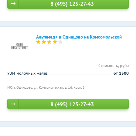
8 (495) 125-27-43
Альтамед+ в Одинцово на Комсомольской
Стоимость, руб.:
УЗИ молочных желез
от 1500
МО, г. Одинцово, ул. Комсомольская, д. 16, корп. 3,
8 (495) 125-27-43