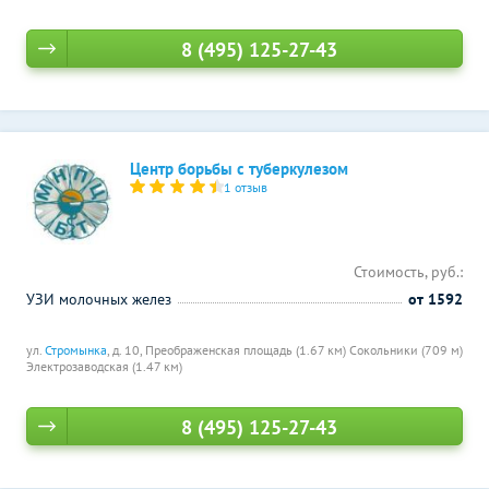
8 (495) 125-27-43
Центр борьбы с туберкулезом
1 отзыв
Стоимость, руб.:
УЗИ молочных желез
от 1592
ул.
Стромынка
, д. 10,
Преображенская площадь (1.67 км)
Сокольники (709 м)
Электрозаводская (1.47 км)
8 (495) 125-27-43