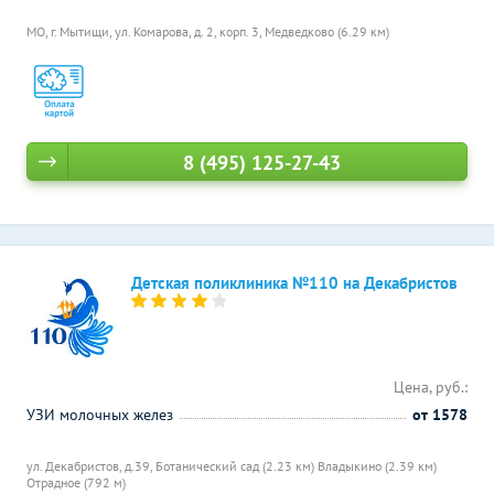
МО, г. Мытищи, ул. Комарова, д. 2, корп. 3,
Медведково (6.29 км)
8 (495) 125-27-43
Детская поликлиника №110 на Декабристов
Цена, руб.:
УЗИ молочных желез
от 1578
ул. Декабристов, д.39,
Ботанический сад (2.23 км)
Владыкино (2.39 км)
Отрадное (792 м)