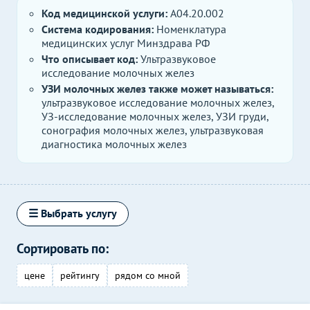
Код медицинской услуги:
A04.20.002
Система кодирования:
Номенклатура
медицинских услуг Минздрава РФ
Что описывает код:
Ультразвуковое
исследование молочных желез
УЗИ молочных желез также может называться:
ультразвуковое исследование молочных желез,
УЗ-исследование молочных желез, УЗИ груди,
сонография молочных желез, ультразвуковая
диагностика молочных желез
☰ Выбрать услугу
Сортировать по:
цене
рейтингу
рядом со мной