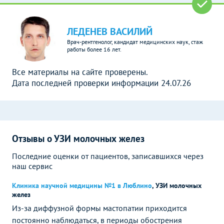
ЛЕДЕНЕВ ВАСИЛИЙ
Врач-рентгенолог, кандидат медицинских наук, стаж
работы более 16 лет.
Все материалы на сайте проверены.
Дата последней проверки информации 24.07.26
Отзывы о УЗИ молочных желез
Последние оценки от пациентов, записавшихся через
наш сервис
Клиника научной медицины №1 в Люблино
,
УЗИ молочных
желез
Из-за диффузной формы мастопатии приходится
постоянно наблюдаться, в периоды обострения