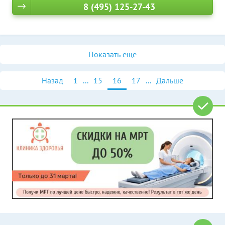
8 (495) 125-27-43
Показать ещё
Назад
1
...
15
16
17
...
Дальше