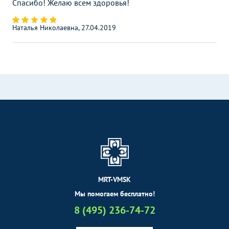
Спасибо! Желаю всем здоровья!
Наталья Николаевна, 27.04.2019
MRT-VMSK
Мы помогаем бесплатно!
8 (495) 236-74-72