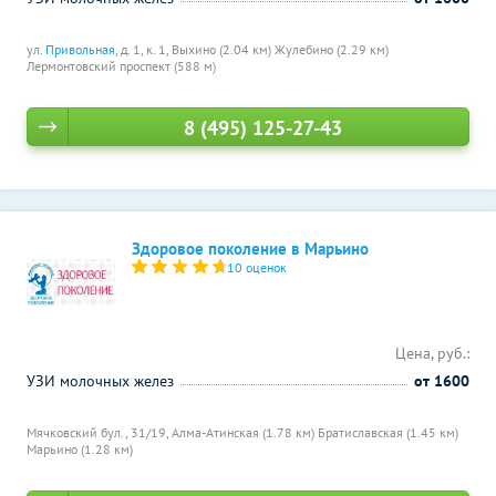
ул.
Привольная
, д. 1, к. 1,
Выхино (2.04 км)
Жулебино (2.29 км)
Лермонтовский проспект (588 м)
8 (495) 125-27-43
Здоровое поколение в Марьино
10 оценок
Цена, руб.:
УЗИ молочных желез
от 1600
Мячковский бул., 31/19,
Алма-Атинская (1.78 км)
Братиславская (1.45 км)
Марьино (1.28 км)