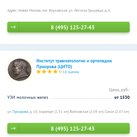
Адрес: Новая Москва, пос. Внуковское, ул. Летчика Грицевца, д. 4,
8 (495) 125-27-43
Институт травматологии и ортопедии
Приорова (ЦИТО)
10 оценок
Цена, руб.:
УЗИ молочных желез
от 1530
ул.
Приорова
, д. 10,
Аэропорт (2.31 км)
Войковская (2.09 км)
Сокол (2.07 км)
8 (495) 125-27-43