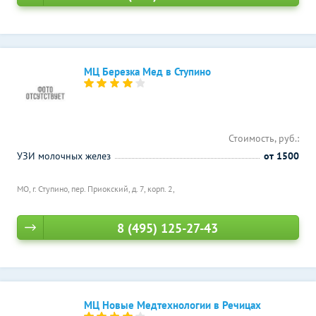
МЦ Березка Мед в Ступино
Стоимость, руб.:
УЗИ молочных желез
от 1500
МО, г. Ступино, пер. Приокский, д. 7, корп. 2,
8 (495) 125-27-43
МЦ Новые Медтехнологии в Речицах