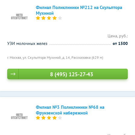
Филиал Поликлиники №212 на Скульптора
Мухиной
Цена, руб.:
УЗИ молочных желез
от 1500
г. Москва, ул. Скульптора Мухиной, д. 14,
Рассказовка (629 м)
8 (495) 125-27-43
Филиал №3 Поликлиники №68 на
Фрунзенской набережной