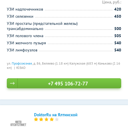
Цена, руб.:
УЗИ надпочечников
420
УЗИ селезенки
450
УЗИ простаты (предстательной железы)
трансабдоминально
500
УЗИ полового члена
505
УЗИ желчного пузыря
540
УЗИ лимфоузлов
540
ул.
Профсоюзная
, д. 86,
Беляево (1.18 км)
Калужская (683 м)
Коньково (2.16
км)
ЮЗАО
+7 495 106-72-77
DoktorRu на Ялтинской