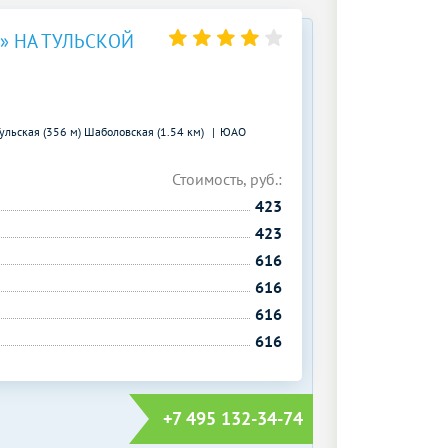
» НА ТУЛЬСКОЙ
ульская (356 м)
Шаболовская (1.54 км)
ЮАО
Стоимость, руб.:
423
423
616
616
616
616
+7 495 132-34-74