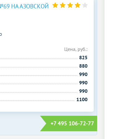
№69 НА АЗОВСКОЙ
О
Цена, руб.:
825
880
990
990
990
1100
+7 495 106-72-77