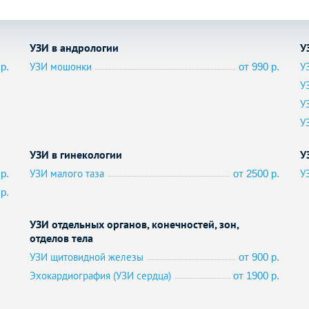
УЗИ в андрологии
У
УЗИ мошонки
У
р.
от 990 р.
У
У
У
УЗИ в гинекологии
У
УЗИ малого таза
У
р.
от 2500 р.
р.
УЗИ отдельных органов, конечностей, зон,
отделов тела
УЗИ щитовидной железы
от 900 р.
Эхокардиография (УЗИ сердца)
от 1900 р.