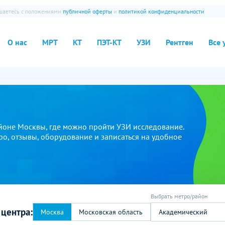
ашаетесь с положениями
публичной оферты
и
политикой конфиденциальности
О нас
МРТ
КТ
ПЭТ-КТ
УЗИ
Рентген
Все 
йоне Москвы, где можно пройти УЗИ исследование.
ро, отзывы, оборудование и записаться на удобное
 центра:
Академический