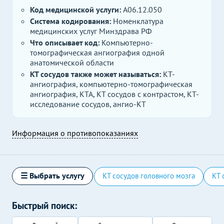
Код медицинской услуги:
A06.12.050
Система кодирования:
Номенклатура
медицинских услуг Минздрава РФ
Что описывает код:
Компьютерно-
томографическая ангиография одной
анатомической области
КТ сосудов также может называться:
КТ-
ангиография, компьютерно-томографическая
ангиография, КТА, КТ сосудов с контрастом, КТ-
исследование сосудов, ангио-КТ
Информация о противопоказаниях
☰ Выбрать услугу
КТ сосудов головного мозга
КТ 
Быстрый поиск: