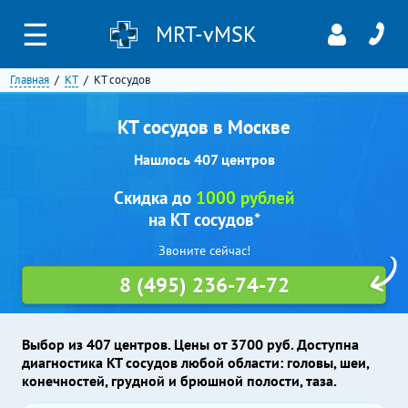
☰
MRT-vMSK
Главная
КТ
КТ сосудов
КТ сосудов в Москве
Нашлось 407 центров
Скидка до
1000 рублей
на КТ сосудов*
Звоните сейчас!
8 (495) 236-74-72
Выбор из 407 центров. Цены от 3700 руб. Доступна
диагностика КТ сосудов любой области: головы, шеи,
конечностей, грудной и брюшной полости, таза.