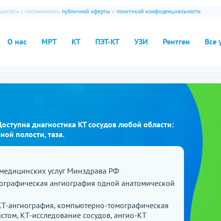
ашаетесь с положениями
публичной оферты
и
политикой конфиденциальности
О нас
МРТ
КТ
ПЭТ-КТ
УЗИ
Рентген
Все 
Доступна диагностика КТ сосудов любой области:
ной полости, таза.
медицинских услуг Минздрава РФ
ографическая ангиография одной анатомической
КТ-ангиография, компьютерно-томографическая
астом, КТ-исследование сосудов, ангио-КТ