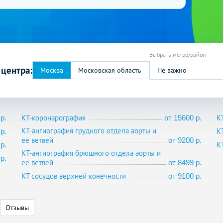
 центра:
Не важно
КТ-коронарография
К
р.
от 15600 р.
КТ-ангиография грудного отдела аорты и
К
р.
ее ветвей
от 9200 р.
К
р.
КТ-ангиография брюшного отдела аорты и
р.
ее ветвей
от 8499 р.
КТ сосудов верхней конечности
от 9100 р.
Отзывы