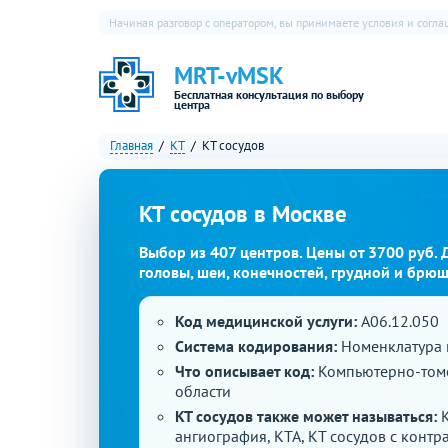
Начиная разговор с оператором, вы принимаете условия и согл
MRT-vMSK
Бесплатная консультация по выбору
центра
Главная
КТ
КТ сосудов
КТ сосудов в Москве
Выбор из 407 центров. Цены от 3700 руб. 
головы, шеи, конечностей, грудной и брюш
Код медицинской услуги:
A06.12.050
Система кодирования:
Номенклатура 
Что описывает код:
Компьютерно-том
области
КТ сосудов также может называться:
ангиография, КТА, КТ сосудов с контр