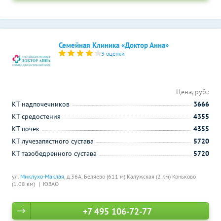
Семейная Клиника «Доктор Анна»
3 оценки
Цена, руб.:
КТ надпочечников
3666
КТ средостения
4355
КТ почек
4355
КТ лучезапястного сустава
5720
КТ тазобедренного сустава
5720
ул.
Миклухо-Маклая
, д.36А,
Беляево (611 м)
Калужская (2 км)
Коньково
(1.08 км)
ЮЗАО
+7 495 106-72-77