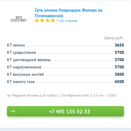
Сеть клиник Ниармедик Филиал на
Полежаевской
48 отзывов
Цена, руб.:
КТ легких
3650
КТ средостения
3700
КТ щитовидной железы
3700
КТ надпочечников
3700
КТ височных костей
3800
КТ малого таза
4500
пр. Маршала Жукова д.38 корпус 1,
Октябрьское поле (2.32 км)
СЗАО
+7 495 135-32-33