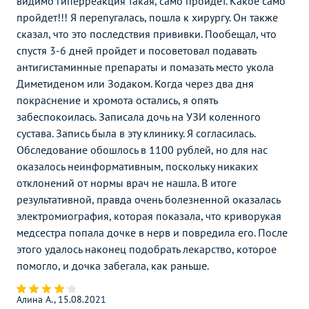
видимо гиперреакция такая, само пройдет. Какое само
пройдет!!! Я перепугалась, пошла к хирургу. Он также
сказал, что это последствия прививки. Пообещал, что
спустя 3-6 дней пройдет и посоветовал подавать
антигистаминные препараты и помазать место укола
Диметиденом или Зодаком. Когда через два дня
покраснение и хромота остались, я опять
забеспокоилась. Записала дочь на УЗИ коленного
сустава. Запись была в эту клинику. Я согласилась.
Обследование обошлось в 1100 рублей, но для нас
оказалось неинформативным, поскольку никаких
отклонений от нормы врач не нашла. В итоге
результативной, правда очень болезненной оказалась
электромиография, которая показала, что криворукая
медсестра попала дочке в нерв и повредила его. После
этого удалось наконец подобрать лекарство, которое
помогло, и дочка забегала, как раньше.
Алина А., 15.08.2021