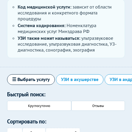
Код медицинской услуги:
зависит от области
исследования и конкретного формата
процедуры
Система кодирования:
Номенклатура
медицинских услуг Минздрава РФ
УЗИ также может называться:
ультразвуковое
исследование, ультразвуковая диагностика, УЗ-
диагностика, сонография, эхография
☰ Выбрать услугу
УЗИ в акушерстве
УЗИ в анд
Быстрый поиск:
Круглосуточно
Отзывы
Сортировать по: